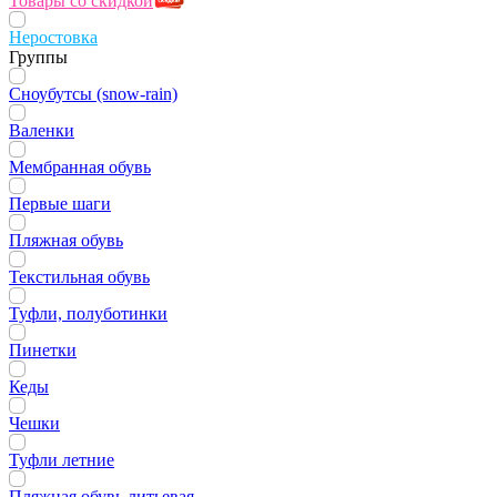
Товары со скидкой
Неростовка
Группы
Сноубутсы (snow-rain)
Валенки
Мембранная обувь
Первые шаги
Пляжная обувь
Текстильная обувь
Туфли, полуботинки
Пинетки
Кеды
Чешки
Туфли летние
Пляжная обувь литьевая