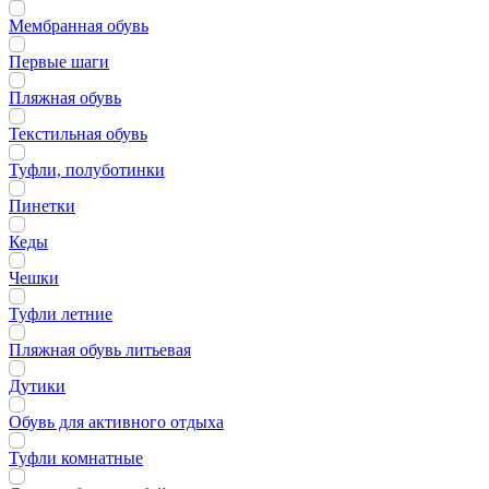
Мембранная обувь
Первые шаги
Пляжная обувь
Текстильная обувь
Туфли, полуботинки
Пинетки
Кеды
Чешки
Туфли летние
Пляжная обувь литьевая
Дутики
Обувь для активного отдыха
Туфли комнатные