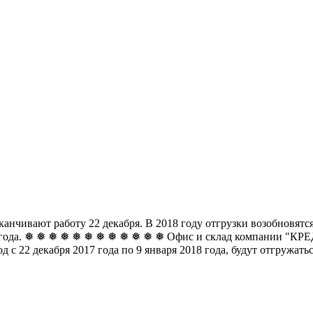
чивают работу 22 декабря. В 2018 году отгрузки возобновятся 
8 года. ❅ ❅ ❅ ❅ ❅ ❅
❅ ❅ ❅ ❅ ❅ ❅ Офис и склад компании "КРЕДО
д с 22 декабря 2017 года по 9 января 2018 года, будут отгружат