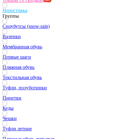
Товары со скидкой
Неростовка
Группы
Сноубутсы (snow-rain)
Валенки
Мембранная обувь
Первые шаги
Пляжная обувь
Текстильная обувь
Туфли, полуботинки
Пинетки
Кеды
Чешки
Туфли летние
Пляжная обувь литьевая