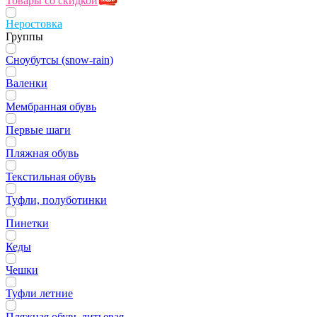
Товары со скидкой
Неростовка
Группы
Сноубутсы (snow-rain)
Валенки
Мембранная обувь
Первые шаги
Пляжная обувь
Текстильная обувь
Туфли, полуботинки
Пинетки
Кеды
Чешки
Туфли летние
Пляжная обувь литьевая